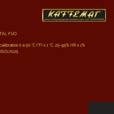
AL FIJO
alibrable 0 a 50 °C (°F) x 1 °C, 25-95% HR x 1%
 ISO17025