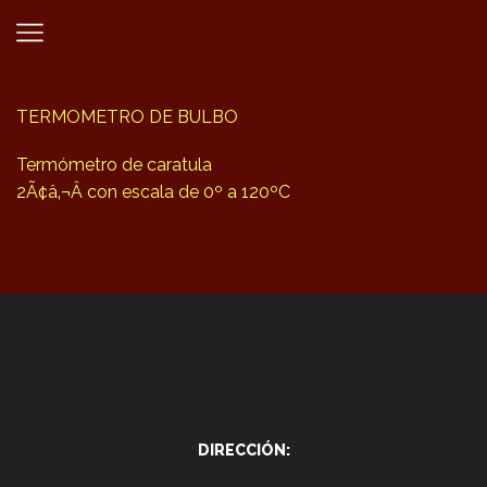
TERMOMETRO DE BULBO
Termómetro de caratula
2Ã¢â‚¬Â con escala de 0º a 120ºC
DIRECCIÓN: